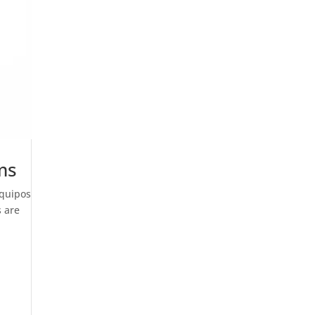
ms
equipos
s are