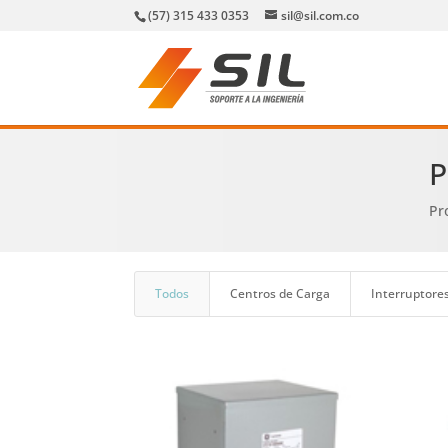
(57) 315 433 0353
sil@sil.com.co
P
Pr
Todos
Centros de Carga
Interruptore