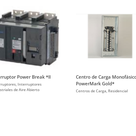
erruptor Power Break *II
Centro de Carga Monofásico
PowerMark Gold*
rruptores
,
Interruptores
striales de Aire Abierto
Centros de Carga
,
Residencial