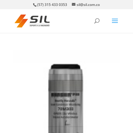
(57) 315 433 0353
sil@sil.com.co